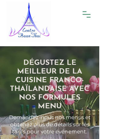
DÉGUSTEZ LE
MEILLEUR DE LA
CUISINE FRANCO-
THAÏLANDAISE AVEC
NOS FORMULES
MENU
Demandez-nous nos menus et
obtenez plus de détails sur les
tarifs pour votre événement.